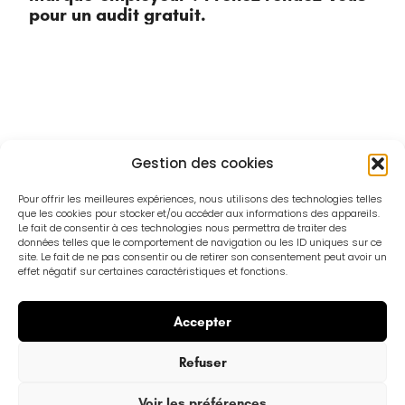
pour un audit gratuit.
Gestion des cookies
Pour offrir les meilleures expériences, nous utilisons des technologies telles
que les cookies pour stocker et/ou accéder aux informations des appareils.
Le fait de consentir à ces technologies nous permettra de traiter des
données telles que le comportement de navigation ou les ID uniques sur ce
Réseaux sociaux
site. Le fait de ne pas consentir ou de retirer son consentement peut avoir un
effet négatif sur certaines caractéristiques et fonctions.
Vous souhaitez optimiser votre stratégie
réseaux sociaux ? Découvrez nos packs
réseaux sociaux pour le BTP.
Accepter
Refuser
PRÉCÉDENT
SUIVANT
Voir les préférences